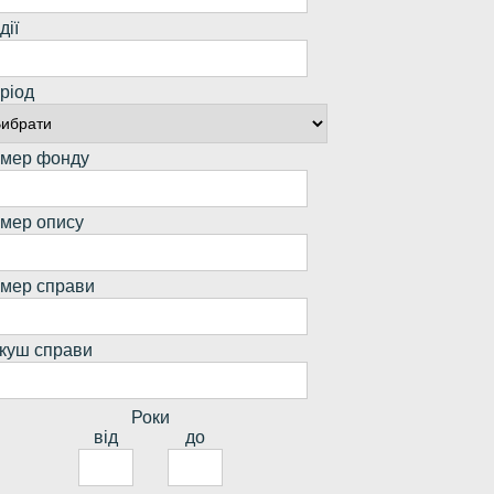
дії
ріод
мер фонду
мер опису
мер справи
куш справи
Роки
від
до