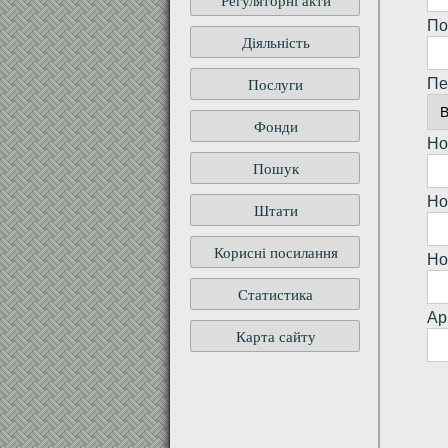
Регуляторні акти
По
Діяльність
Послуги
Пе
Фонди
Но
Пошук
Но
Штати
Корисні посилання
Но
Статистика
Ар
Карта сайту